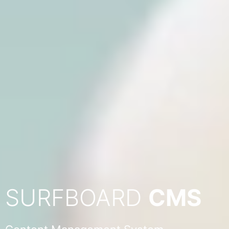
SURFBOARD
CMS